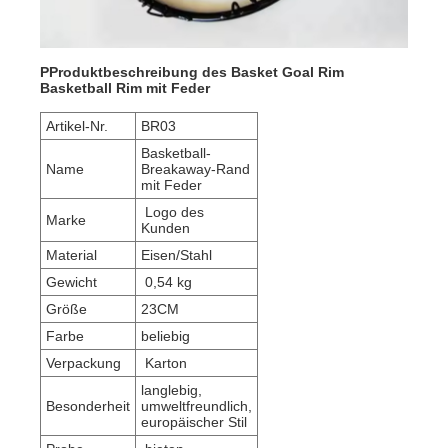
P
Produktbeschreibung des Basket Goal Rim
Basketball Rim mit Feder
Artikel-Nr.
BR03
Basketball-
Name
Breakaway-Rand
mit Feder
Logo des
Marke
Kunden
Material
Eisen/Stahl
Gewicht
0,54 kg
Größe
23CM
Farbe
beliebig
Verpackung
Karton
langlebig,
Besonderheit
umweltfreundlich,
europäischer Stil