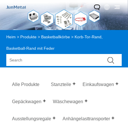
Heim
>
Produkte
>
Basketballkörbe
> Korb-Tor-Rand,
Basketball-Rand mit Feder
Alle Produkte
Stanzteile
Einkaufswagen
Gepäckwagen
Wäschewagen
Ausstellungsregale
Anhängelasttransporter