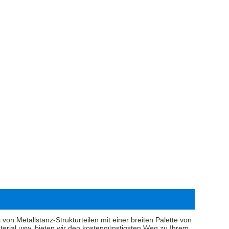
 Metallstanz-Strukturteilen mit einer breiten Palette von
terial usw. bieten wir den kostengünstigsten Weg zu Ihrem