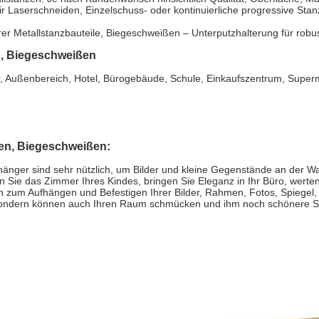
wir Laserschneiden, Einzelschuss- oder kontinuierliche progressive Sta
erer Metallstanzbauteile, Biegeschweißen – Unterputzhalterung für rob
n, Biegeschweißen
Außenbereich, Hotel, Bürogebäude, Schule, Einkaufszentrum, Superm
len, Biegeschweißen:
ufhänger sind sehr nützlich, um Bilder und kleine Gegenstände an der 
Sie das Zimmer Ihres Kindes, bringen Sie Eleganz in Ihr Büro, werten
sch zum Aufhängen und Befestigen Ihrer Bilder, Rahmen, Fotos, Spiege
sondern können auch Ihren Raum schmücken und ihm noch schönere S