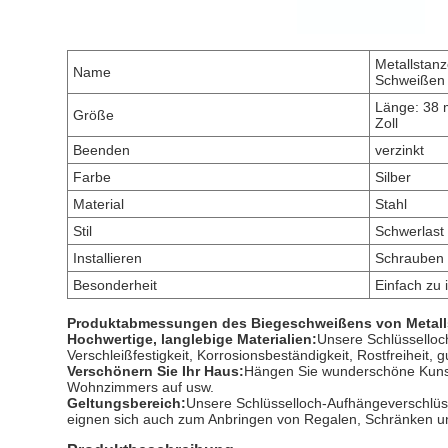
Metallstanz
Name
Schweißen
Länge: 38 
Größe
Zoll
Beenden
verzinkt
Farbe
Silber
Material
Stahl
Stil
Schwerlast
Installieren
Schrauben
Besonderheit
Einfach zu i
Produktabmessungen des Biegeschweißens von Metallst
Hochwertige, langlebige Materialien:
Unsere Schlüsselloch
Verschleißfestigkeit, Korrosionsbeständigkeit, Rostfreiheit,
Verschönern Sie Ihr Haus:
Hängen Sie wunderschöne Kunstw
Wohnzimmers auf usw.
Geltungsbereich:
Unsere Schlüsselloch-Aufhängeverschlüs
eignen sich auch zum Anbringen von Regalen, Schränken und 