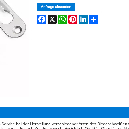
Anfrage absenden
Facebook
X
WhatsApp
Pinterest
LinkedIn
Share
vice bei der Herstellung verschiedener Arten des Biegeschweißens von
lstanzen. Je nach Kundenwunsch hinsichtlich Qualität, Oberfläche, Ma