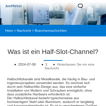
Heim
>
Nachricht
>
Branchennachrichten
Was ist ein Half-Slot-Channel?
●
2024-07-08
●
1
●
Hinterlassen Sie mir eine
Nachricht
Halbschlitzkanäle sind Metallkanäle, die häufig in Bau- und
Ingenieurprojekten verwendet werden. Es zeichnet sich
durch sein Halbschlitz-Design aus, das eine einfache
Installation von Muttern und Schrauben ermöglicht, ohne
dass zusätzliche Hardware erforderlich ist.
Der Halbschlitzkanal besteht typischerweise aus
hochwertigem Stahl oder Aluminium, wodurch er langlebig
und korrosionsbeständig ist. Es ist in verschiedenen Größen