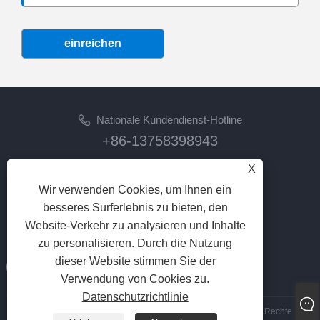
einreichen
Nationale Kundendienst-Hotline
+86-13758398943
X
Email
lilyz@junmetal.com
Wir verwenden Cookies, um Ihnen ein
junmetal.hardware.ltd@gmail.com
besseres Surferlebnis zu bieten, den
Website-Verkehr zu analysieren und Inhalte
FOLGEN SIE UNS
zu personalisieren. Durch die Nutzung
dieser Website stimmen Sie der
Verwendung von Cookies zu.
Datenschutzrichtlinie
Copyright © 2023 Jiaxing Junmetal Technology Co., Ltd. Alle Rechte