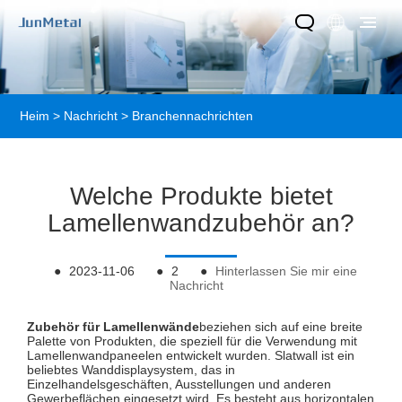
Heim
>
Nachricht
>
Branchennachrichten
Welche Produkte bietet
Lamellenwandzubehör an?
●
2023-11-06
●
2
●
Hinterlassen Sie mir eine
Nachricht
Zubehör für Lamellenwände
beziehen sich auf eine breite
Palette von Produkten, die speziell für die Verwendung mit
Lamellenwandpaneelen entwickelt wurden. Slatwall ist ein
beliebtes Wanddisplaysystem, das in
Einzelhandelsgeschäften, Ausstellungen und anderen
Gewerbeflächen eingesetzt wird. Es besteht aus horizontalen