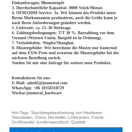
Einkaufswagen, Blumentöpfe
3. Durchschnittliche Kapazität: 8000 Stück/Monat.
4. OEM/ODM-Service: Ja. Wir können das Produkt unter
Ihrem Markennamen produzieren, auch die Größe kann je
nach Ihren Anforderungen geändert werden.
5. Lieferzeit: ca. 15–30 Werktage.
6. Zahlungsbedingungen: T/T 30 %, Barzahlung vor dem
Versand (Western Union, Bargeld ist in Ordnung).
7. Verladehafen: Ningbo/Shanghai.
8. Mustergebühr: Wir berechnen die Muster nur basierend
auf dem EXW-Preis und erstatten die Mustergebühr bei der
nächsten Bestellung zurück.
Senden Sie mir eine Anfrage für weitere neue Produkte.
Kontaktieren Sie uns:
E-Mail: sales02@junmetal.com
WhatsApp: +86 18358310729
Wechat:junmetal_hardware
Hot-Tags: Stanzbiegebearbeitung von Hardware-
Stanzteilen, China, Hersteller, Lieferanten, Fabrik,
Großhandel, kundenspezifisch, Qualität