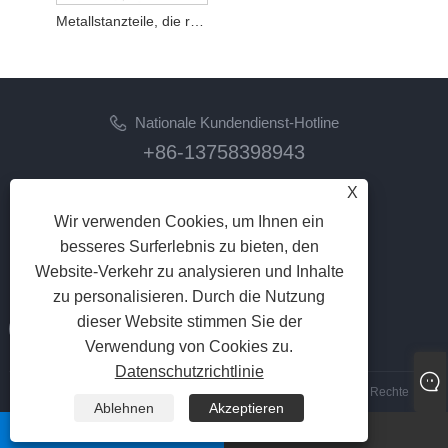
Metallstanzteile, die rostfrei gebogen werden
Nationale Kundendienst-Hotline
+86-13758398943
X
Email
lilyz@junmetal.com
Wir verwenden Cookies, um Ihnen ein
junmetal.hardware.ltd@gmail.com
besseres Surferlebnis zu bieten, den
Website-Verkehr zu analysieren und Inhalte
FOLGEN SIE UNS
zu personalisieren. Durch die Nutzung
dieser Website stimmen Sie der
Verwendung von Cookies zu.
Datenschutzrichtlinie
Copyright © 2023 Jiaxing Junmetal Technology Co., Ltd. Alle Rechte
Ablehnen
Akzeptieren
vorbehalten
whatsapp
Email
Links
|
Sitemap
|
RSS
|
XML
|
Datenschutzrichtlinie
|