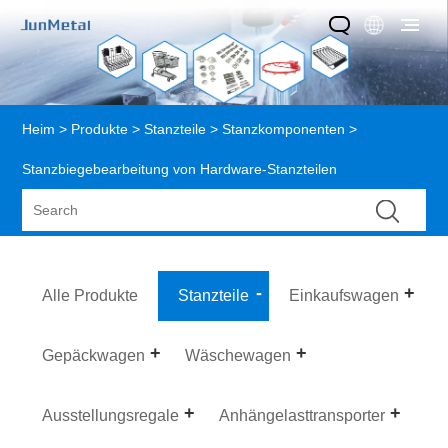
Heim
>
Produkte
>
Stanzteile
>
Stanzkomponenten
>
Stanzbiegebearbeitung von Hardware-Stanzteilen
Alle Produkte
Stanzteile
Einkaufswagen
Gepäckwagen
Wäschewagen
Ausstellungsregale
Anhängelasttransporter