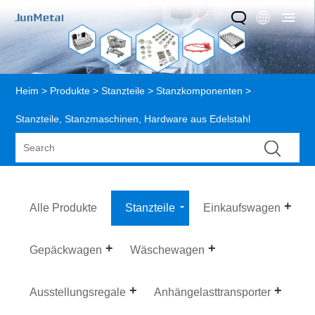
Heim
>
Produkte
>
Stanzteile
>
Stanzkomponenten
>
Stanzteile, Stanzmaschinen, Hardware aus Edelstahl
Alle Produkte
Stanzteile
Einkaufswagen
Gepäckwagen
Wäschewagen
Ausstellungsregale
Anhängelasttransporter